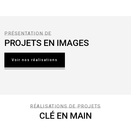
PRÉSENTATION DE
PROJETS EN IMAGES
Voir nos réalisations
Coopérative des
techniciens
Résidence haut de
RÉALISATIONS DE PROJETS
CLÉ EN MAIN
ambulanciers du
gamme
Les Thermes de
Québec